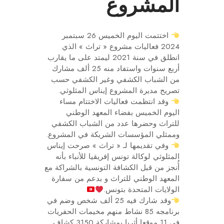
المشروع
اختتمت اليوم الخميس 26 سبتمبر
2024 فعاليات مشروع « تراث » الذي
انطلق في سنة 2021 ليمتد على ما يقارب
أربع سنوات واستفاد منه 25 ألف مشارك
من الشباب الكشفي وغير الكشفي حسب
تصريح مديرة المشروع إيناس المثلوثي.
وقد انتظمت فعاليات الاختتام مساء
اليوم الخميس بفضاء المعهد الوطني
للتراث وحضرها عدد من الشباب الكشفي
وممثلي المؤسسات الشريكة في المشروع.
وفي تقديمها لـ « تراث » صرحت إيناس
المثلوثي لوكالة تونس إفريقيا للأنباء بأنه
أُنجز من قبل الكشافة التونسية بالشراكة مع
المعهد الوطني للتراث و بدعم من سفارة
الولايات المتحدة بتونس.
وقد شارك فيه 25 ألف شخص وضم في
برنامجه 85 نشاط منهم مخيمات الحفريات
في 11 موقعا أثريا بمشاركة 3150 كشاف