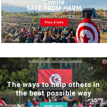
Comité
SAFE FROM HARM
Plus d'info
The ways to help others in
the best possible way
MORE INFO